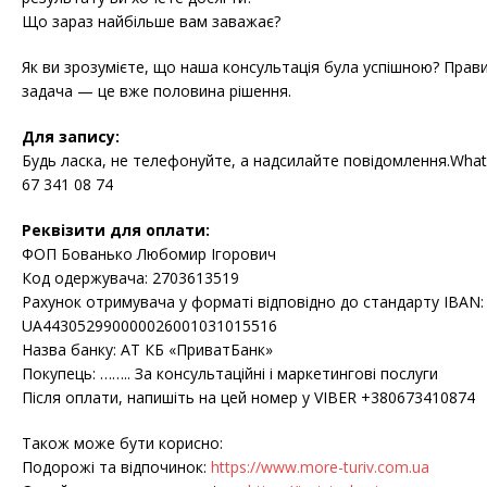
Що зараз найбільше вам заважає?
Як ви зрозумієте, що наша консультація була успішною? Пра
задача — це вже половина рішення.
Для запису:
Будь ласка, не телефонуйте, а надсилайте повідомлення.Whats
67 341 08 74
Реквізити для оплати:
ФОП Бованько Любомир Ігорович
Код одержувача: 2703613519
Рахунок отримувача у форматі відповідно до стандарту IBAN:
UA443052990000026001031015516
Назва банку: АТ КБ «ПриватБанк»
Покупець: …….. За консультаційні і маркетингові послуги
Після оплати, напишіть на цей номер у VIBER +380673410874
Також може бути корисно:
Подорожі та відпочинок:
https://www.more-turiv.com.ua