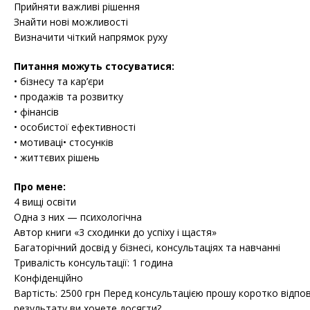
Прийняти важливі рішення
Знайти нові можливості
Визначити чіткий напрямок руху
Питання можуть стосуватися:
• бізнесу та кар’єри
• продажів та розвитку
• фінансів
• особистої ефективності
• мотиваці• стосунків
• життєвих рішень
Про мене:
4 вищі освіти
Одна з них — психологічна
Автор книги «3 сходинки до успіху і щастя»
Багаторічний досвід у бізнесі, консультаціях та навчанні
Тривалість консультації: 1 година
Конфіденційно
Вартість: 2500 грн Перед консультацією прошу коротко відпов
результату ви хочете досягти?